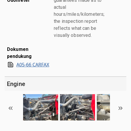
Odometer
guarantees made as to
actual
hours/miles/kilometers;
the inspection report
reflects what can be
visually observed.
Dokumen
pendukung
A05-66 CARFAX
Engine