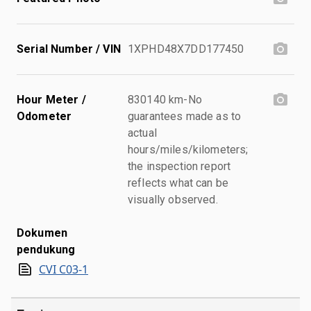
Serial Number / VIN
1XPHD48X7DD177450
Hour Meter /
830140 km-No
Odometer
guarantees made as to
actual
hours/miles/kilometers;
the inspection report
reflects what can be
visually observed.
Dokumen
pendukung
CVI C03-1