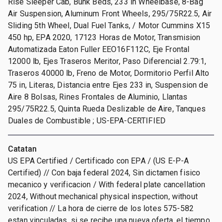
Rise Sleeper Cab, Bunk Beds, 233 in Wheelbase, 8-Bag
Air Suspension, Aluminum Front Wheels, 295/75R22.5, Air
Sliding 5th Wheel, Dual Fuel Tanks, / Motor Cummins X15
450 hp, EPA 2020, 17123 Horas de Motor, Transmision
Automatizada Eaton Fuller EEO16F112C, Eje Frontal
12000 lb, Ejes Traseros Meritor, Paso Diferencial 2.79:1,
Traseros 40000 lb, Freno de Motor, Dormitorio Perfil Alto
75 in, Literas, Distancia entre Ejes 233 in, Suspension de
Aire 8 Bolsas, Rines Frontales de Aluminio, Llantas
295/75R22.5, Quinta Rueda Deslizable de Aire, Tanques
Duales de Combustible ; US-EPA-CERTIFIED
Catatan
US EPA Certified / Certificado con EPA / (US E-P-A
Certified) // Con baja federal 2024, Sin dictamen fisico
mecanico y verificacion / With federal plate cancellation
2024, Without mechanical physical inspection, without
verification // La hora de cierre de los lotes 575-582
estan vinculadas, si se recibe una nueva oferta, el tiempo