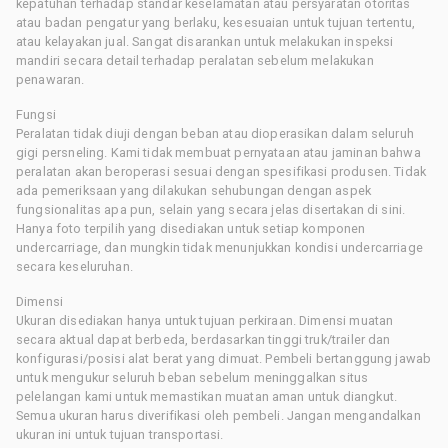
kepatuhan terhadap standar keselamatan atau persyaratan otoritas
atau badan pengatur yang berlaku, kesesuaian untuk tujuan tertentu,
atau kelayakan jual. Sangat disarankan untuk melakukan inspeksi
mandiri secara detail terhadap peralatan sebelum melakukan
penawaran.
Fungsi
Peralatan tidak diuji dengan beban atau dioperasikan dalam seluruh
gigi persneling. Kami tidak membuat pernyataan atau jaminan bahwa
peralatan akan beroperasi sesuai dengan spesifikasi produsen. Tidak
ada pemeriksaan yang dilakukan sehubungan dengan aspek
fungsionalitas apa pun, selain yang secara jelas disertakan di sini.
Hanya foto terpilih yang disediakan untuk setiap komponen
undercarriage, dan mungkin tidak menunjukkan kondisi undercarriage
secara keseluruhan.
Dimensi
Ukuran disediakan hanya untuk tujuan perkiraan. Dimensi muatan
secara aktual dapat berbeda, berdasarkan tinggi truk/trailer dan
konfigurasi/posisi alat berat yang dimuat. Pembeli bertanggung jawab
untuk mengukur seluruh beban sebelum meninggalkan situs
pelelangan kami untuk memastikan muatan aman untuk diangkut.
Semua ukuran harus diverifikasi oleh pembeli. Jangan mengandalkan
ukuran ini untuk tujuan transportasi.