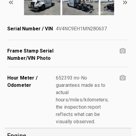
Serial Number / VIN
4V4NC9EH1MN280637
Frame Stamp Serial
Number/VIN Photo
Hour Meter /
652393 mi-No
Odometer
guarantees made as to
actual
hours/miles/kilometers;
the inspection report
reflects what can be
visually observed.
Engine