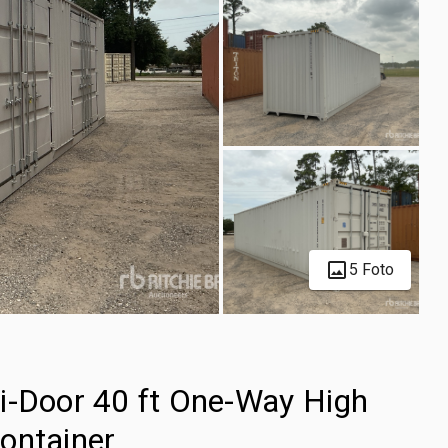
5 Foto
i-Door 40 ft One-Way High
ontainer