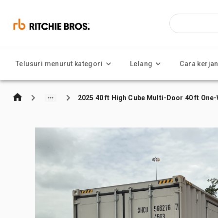
Telusuri menurut kategori
Lelang
Cara kerja
2025 40 ft High Cube Multi-Door 40 ft On