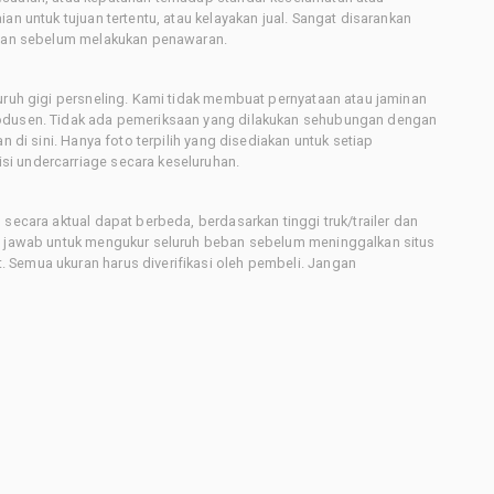
an untuk tujuan tertentu, atau kelayakan jual. Sangat disarankan
latan sebelum melakukan penawaran.
uruh gigi persneling. Kami tidak membuat pernyataan atau jaminan
rodusen. Tidak ada pemeriksaan yang dilakukan sehubungan dengan
n di sini. Hanya foto terpilih yang disediakan untuk setiap
i undercarriage secara keseluruhan.
secara aktual dapat berbeda, berdasarkan tinggi truk/trailer dan
ng jawab untuk mengukur seluruh beban sebelum meninggalkan situs
 Semua ukuran harus diverifikasi oleh pembeli. Jangan