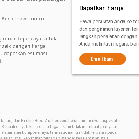
Dapatkan harga
. Auctioneers untuk
Bawa peralatan Anda ke te
dan pengiriman layanan le
langkah perjalanan dengan
giriman tepercaya untuk
Anda melintasi negara, ben
baik dengan harga
au dapatkan estimasi
Email kami
i.
terbatas, dan Ritchie Bros. Auctioneers belum memeriksa aspek atau
i. Kecuali dinyatakan secara tegas, kami tidak membuat pernyataan
peralatan atau komponennya, termasuk namun tidak terbatas pada
esuaian, atau kepatuhan terhadap standar keselamatan atau