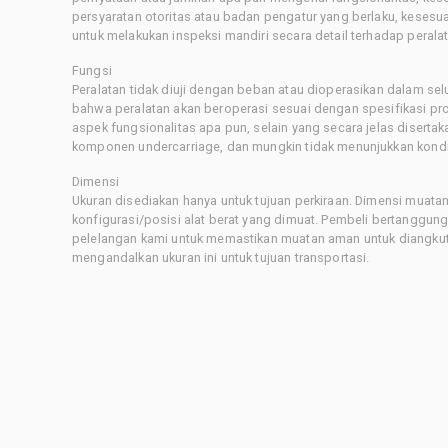
persyaratan otoritas atau badan pengatur yang berlaku, kesesuai
untuk melakukan inspeksi mandiri secara detail terhadap pera
Fungsi
Peralatan tidak diuji dengan beban atau dioperasikan dalam sel
bahwa peralatan akan beroperasi sesuai dengan spesifikasi p
aspek fungsionalitas apa pun, selain yang secara jelas disertaka
komponen undercarriage, dan mungkin tidak menunjukkan kondis
Dimensi
Ukuran disediakan hanya untuk tujuan perkiraan. Dimensi muatan 
konfigurasi/posisi alat berat yang dimuat. Pembeli bertanggu
pelelangan kami untuk memastikan muatan aman untuk diangkut.
mengandalkan ukuran ini untuk tujuan transportasi.