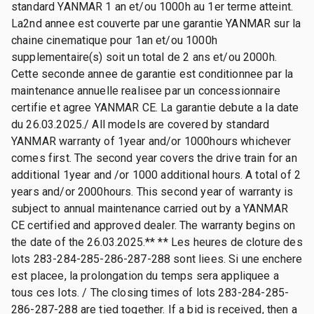
standard YANMAR 1 an et/ou 1000h au 1er terme atteint.
La2nd annee est couverte par une garantie YANMAR sur la
chaine cinematique pour 1an et/ou 1000h
supplementaire(s) soit un total de 2 ans et/ou 2000h.
Cette seconde annee de garantie est conditionnee par la
maintenance annuelle realisee par un concessionnaire
certifie et agree YANMAR CE. La garantie debute a la date
du 26.03.2025./ All models are covered by standard
YANMAR warranty of 1year and/or 1000hours whichever
comes first. The second year covers the drive train for an
additional 1year and /or 1000 additional hours. A total of 2
years and/or 2000hours. This second year of warranty is
subject to annual maintenance carried out by a YANMAR
CE certified and approved dealer. The warranty begins on
the date of the 26.03.2025.** ** Les heures de cloture des
lots 283-284-285-286-287-288 sont liees. Si une enchere
est placee, la prolongation du temps sera appliquee a
tous ces lots. / The closing times of lots 283-284-285-
286-287-288 are tied together. If a bid is received, then a