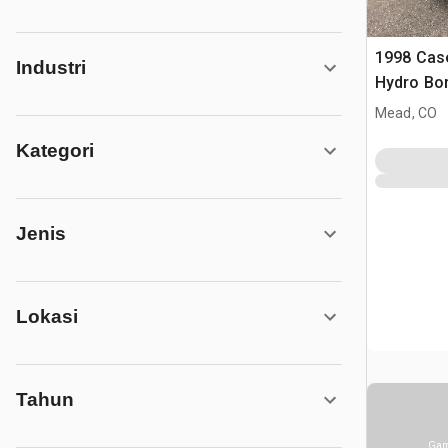
1998 Cas
Industri
Hydro Bo
Boring To
Mead, CO
Kategori
Jenis
Lokasi
Tahun
Gam