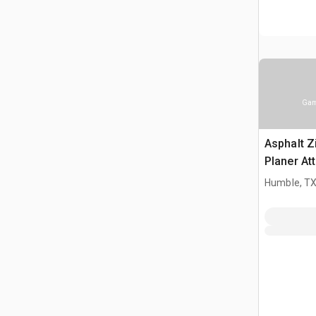
Gam
Asphalt Z
Planer At
Humble, T