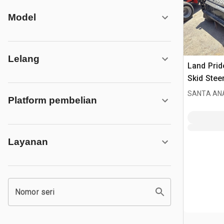
Model
Lelang
Land Prid
Skid Stee
Attachme
SANTA ANA
Platform pembelian
Layanan
Nomor seri