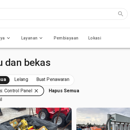
nya
Layanan
Pembiayaan
Lokasi
ru dan bekas
ua
Lelang
Buat Penawaran
s: Control Panel
Hapus Semua
il