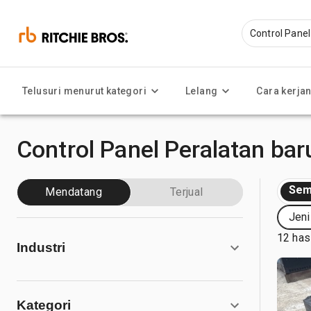
Telusuri menurut kategori
Lelang
Cara kerja
Control Panel Peralatan ba
Sem
Mendatang
Terjual
Jeni
12 has
Industri
Kategori