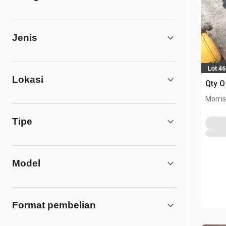
Jenis
Lot 4
Lokasi
Qty O
Morris,
Tipe
Model
Format pembelian