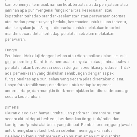
komponennya, termasuk namun tidak terbatas pada pernyataan atau
jaminan apa pun mengenai fungsionalitas, kesesuaian, atau
kepatuhan terhadap standar keselamatan atau persyaratan otoritas
atau badan pengatur yang berlaku, kesesuaian untuk tujuan tertentu,
atau kelayakan jual. Sangat disarankan untuk melakukan inspeksi
mandiri secara detail terhadap peralatan sebelum melakukan
penawaran.
Fungsi
Peralatan tidak diuji dengan beban atau dioperasikan dalam seluruh
gigi persneling. Kami tidak membuat pernyataan atau jaminan bahwa
peralatan akan beroperasi sesuai dengan spesifikasi produsen. Tidak
ada pemeriksaan yang dilakukan sehubungan dengan aspek
fungsionalitas apa pun, selain yang secara jelas disertakan di sini.
Hanya foto terpilih yang disediakan untuk setiap komponen
undercarriage, dan mungkin tidak menunjukkan kondisi undercarriage
secara keseluruhan.
Dimensi
Ukuran disediakan hanya untuk tujuan perkiraan. Dimensi muatan
secara aktual dapat berbeda, berdasarkan tinggi truk/trailer dan
konfigurasi/posisi alat berat yang dimuat. Pembeli bertanggung jawab
untuk mengukur seluruh beban sebelum meninggalkan situs
pelelangan kami untuk memastikan muatan aman untuk diangkut.