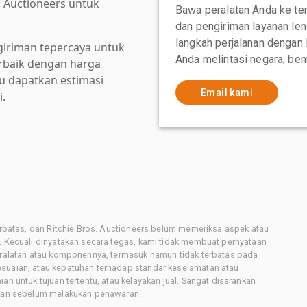
. Auctioneers untuk
Bawa peralatan Anda ke te
dan pengiriman layanan le
langkah perjalanan dengan
giriman tepercaya untuk
Anda melintasi negara, ben
baik dengan harga
au dapatkan estimasi
Email kami
i.
terbatas, dan Ritchie Bros. Auctioneers belum memeriksa aspek atau
i. Kecuali dinyatakan secara tegas, kami tidak membuat pernyataan
peralatan atau komponennya, termasuk namun tidak terbatas pada
esuaian, atau kepatuhan terhadap standar keselamatan atau
an untuk tujuan tertentu, atau kelayakan jual. Sangat disarankan
latan sebelum melakukan penawaran.