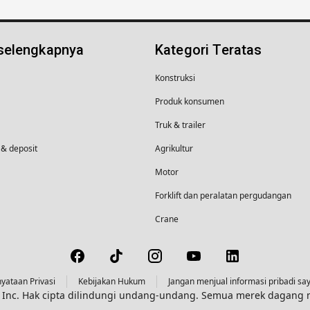
 selengkapnya
Kategori Teratas
Konstruksi
Produk konsumen
Truk & trailer
& deposit
Agrikultur
Motor
Forklift dan peralatan pergudangan
Crane
yataan Privasi
Kebijakan Hukum
Jangan menjual informasi pribadi sa
s, Inc. Hak cipta dilindungi undang-undang. Semua merek dagan