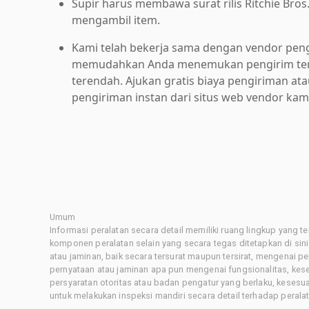
Supir harus membawa surat rilis Ritchie Bros
mengambil item.
Kami telah bekerja sama dengan vendor pen
memudahkan Anda menemukan pengirim ter
terendah. Ajukan gratis biaya pengiriman at
pengiriman instan dari situs web vendor kam
Umum
Informasi peralatan secara detail memiliki ruang lingkup yang 
komponen peralatan selain yang secara tegas ditetapkan di sin
atau jaminan, baik secara tersurat maupun tersirat, mengenai 
pernyataan atau jaminan apa pun mengenai fungsionalitas, kes
persyaratan otoritas atau badan pengatur yang berlaku, kesesuai
untuk melakukan inspeksi mandiri secara detail terhadap pera