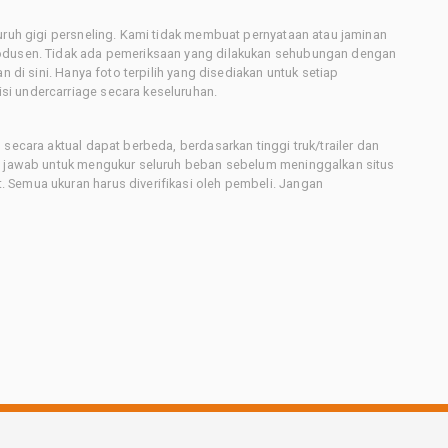
uruh gigi persneling. Kami tidak membuat pernyataan atau jaminan
rodusen. Tidak ada pemeriksaan yang dilakukan sehubungan dengan
n di sini. Hanya foto terpilih yang disediakan untuk setiap
i undercarriage secara keseluruhan.
secara aktual dapat berbeda, berdasarkan tinggi truk/trailer dan
ng jawab untuk mengukur seluruh beban sebelum meninggalkan situs
 Semua ukuran harus diverifikasi oleh pembeli. Jangan