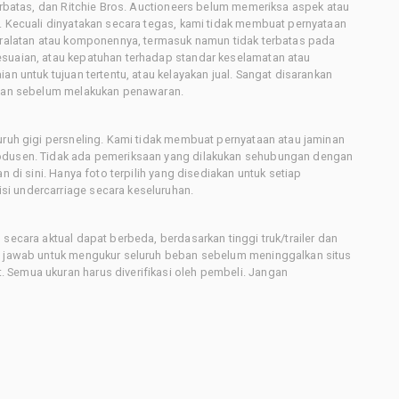
terbatas, dan Ritchie Bros. Auctioneers belum memeriksa aspek atau
i. Kecuali dinyatakan secara tegas, kami tidak membuat pernyataan
peralatan atau komponennya, termasuk namun tidak terbatas pada
esuaian, atau kepatuhan terhadap standar keselamatan atau
an untuk tujuan tertentu, atau kelayakan jual. Sangat disarankan
latan sebelum melakukan penawaran.
uruh gigi persneling. Kami tidak membuat pernyataan atau jaminan
rodusen. Tidak ada pemeriksaan yang dilakukan sehubungan dengan
n di sini. Hanya foto terpilih yang disediakan untuk setiap
i undercarriage secara keseluruhan.
secara aktual dapat berbeda, berdasarkan tinggi truk/trailer dan
ng jawab untuk mengukur seluruh beban sebelum meninggalkan situs
 Semua ukuran harus diverifikasi oleh pembeli. Jangan