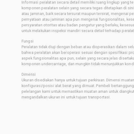
Informasi peralatan secara detail memiliki ruang lingkup yang 
komponen peralatan selain yang secara tegas ditetapkan di sin
atau jaminan, baik secara tersurat maupun tersirat, mengenai 
pernyataan atau jaminan apa pun mengenai fungsionalitas, kes
persyaratan otoritas atau badan pengatur yang berlaku, kesesuai
untuk melakukan inspeksi mandiri secara detail terhadap pera
Fungsi
Peralatan tidak diuji dengan beban atau dioperasikan dalam sel
bahwa peralatan akan beroperasi sesuai dengan spesifikasi p
aspek fungsionalitas apa pun, selain yang secara jelas disertaka
komponen undercarriage, dan mungkin tidak menunjukkan kondis
Dimensi
Ukuran disediakan hanya untuk tujuan perkiraan. Dimensi muatan 
konfigurasi/posisi alat berat yang dimuat. Pembeli bertanggu
pelelangan kami untuk memastikan muatan aman untuk diangkut.
mengandalkan ukuran ini untuk tujuan transportasi.