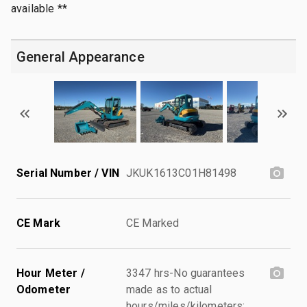
available **
General Appearance
Serial Number / VIN
JKUK1613C01H81498
CE Mark
CE Marked
Hour Meter /
3347 hrs-No guarantees
Odometer
made as to actual
hours/miles/kilometers;