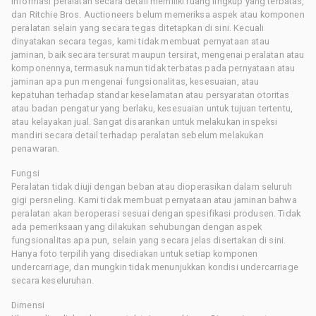
Informasi peralatan secara detail memiliki ruang lingkup yang terbatas,
dan Ritchie Bros. Auctioneers belum memeriksa aspek atau komponen
peralatan selain yang secara tegas ditetapkan di sini. Kecuali
dinyatakan secara tegas, kami tidak membuat pernyataan atau
jaminan, baik secara tersurat maupun tersirat, mengenai peralatan atau
komponennya, termasuk namun tidak terbatas pada pernyataan atau
jaminan apa pun mengenai fungsionalitas, kesesuaian, atau
kepatuhan terhadap standar keselamatan atau persyaratan otoritas
atau badan pengatur yang berlaku, kesesuaian untuk tujuan tertentu,
atau kelayakan jual. Sangat disarankan untuk melakukan inspeksi
mandiri secara detail terhadap peralatan sebelum melakukan
penawaran.
Fungsi
Peralatan tidak diuji dengan beban atau dioperasikan dalam seluruh
gigi persneling. Kami tidak membuat pernyataan atau jaminan bahwa
peralatan akan beroperasi sesuai dengan spesifikasi produsen. Tidak
ada pemeriksaan yang dilakukan sehubungan dengan aspek
fungsionalitas apa pun, selain yang secara jelas disertakan di sini.
Hanya foto terpilih yang disediakan untuk setiap komponen
undercarriage, dan mungkin tidak menunjukkan kondisi undercarriage
secara keseluruhan.
Dimensi