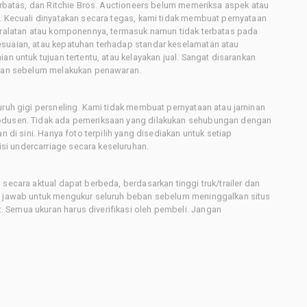
terbatas, dan Ritchie Bros. Auctioneers belum memeriksa aspek atau
i. Kecuali dinyatakan secara tegas, kami tidak membuat pernyataan
peralatan atau komponennya, termasuk namun tidak terbatas pada
esuaian, atau kepatuhan terhadap standar keselamatan atau
an untuk tujuan tertentu, atau kelayakan jual. Sangat disarankan
latan sebelum melakukan penawaran.
uruh gigi persneling. Kami tidak membuat pernyataan atau jaminan
rodusen. Tidak ada pemeriksaan yang dilakukan sehubungan dengan
n di sini. Hanya foto terpilih yang disediakan untuk setiap
i undercarriage secara keseluruhan.
secara aktual dapat berbeda, berdasarkan tinggi truk/trailer dan
ng jawab untuk mengukur seluruh beban sebelum meninggalkan situs
 Semua ukuran harus diverifikasi oleh pembeli. Jangan