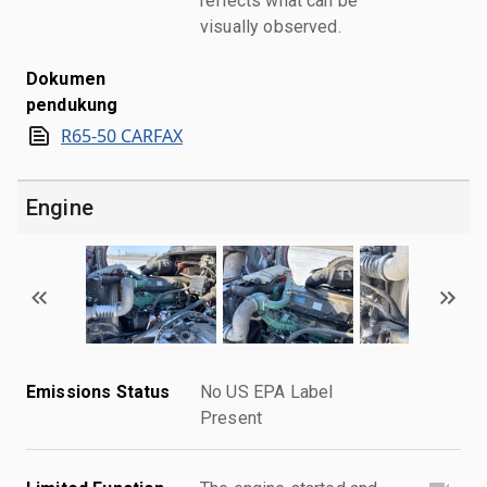
reflects what can be
visually observed.
Dokumen
pendukung
R65-50 CARFAX
Engine
Emissions Status
No US EPA Label
Present