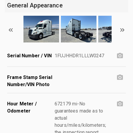
General Appearance
Serial Number / VIN
1FUJHHDR1LLLW0247
Frame Stamp Serial
Number/VIN Photo
Hour Meter /
672179 mi-No
Odometer
guarantees made as to
actual
hours/miles/kilometers;
the inspection report