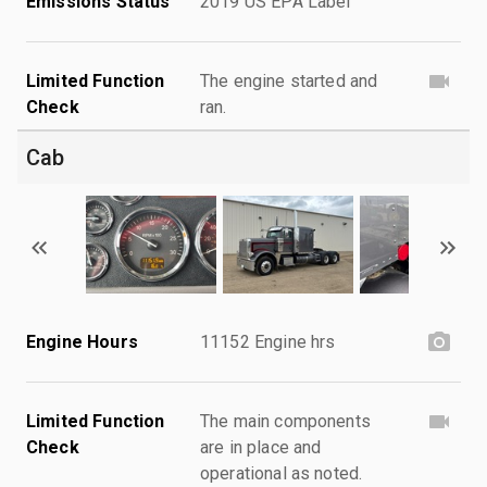
Emissions Status
2019 US EPA Label
Limited Function
The engine started and
Check
ran.
Cab
Engine Hours
11152 Engine hrs
Limited Function
The main components
Check
are in place and
operational as noted.