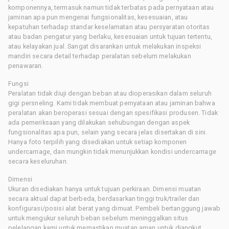
komponennya, termasuk namun tidak terbatas pada pernyataan atau
jaminan apa pun mengenai fungsionalitas, kesesuaian, atau
kepatuhan terhadap standar keselamatan atau persyaratan otoritas
atau badan pengatur yang berlaku, kesesuaian untuk tujuan tertentu,
atau kelayakan jual. Sangat disarankan untuk melakukan inspeksi
mandiri secara detail terhadap peralatan sebelum melakukan
penawaran.
Fungsi
Peralatan tidak diuji dengan beban atau dioperasikan dalam seluruh
gigi persneling. Kami tidak membuat pernyataan atau jaminan bahwa
peralatan akan beroperasi sesuai dengan spesifikasi produsen. Tidak
ada pemeriksaan yang dilakukan sehubungan dengan aspek
fungsionalitas apa pun, selain yang secara jelas disertakan di sini.
Hanya foto terpilih yang disediakan untuk setiap komponen
undercarriage, dan mungkin tidak menunjukkan kondisi undercarriage
secara keseluruhan.
Dimensi
Ukuran disediakan hanya untuk tujuan perkiraan. Dimensi muatan
secara aktual dapat berbeda, berdasarkan tinggi truk/trailer dan
konfigurasi/posisi alat berat yang dimuat. Pembeli bertanggung jawab
untuk mengukur seluruh beban sebelum meninggalkan situs
pelelangan kami untuk memastikan muatan aman untuk diangkut.