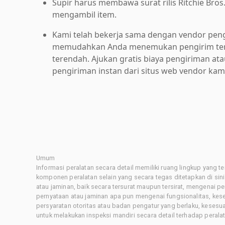
Supir harus membawa surat rilis Ritchie Bros
mengambil item.
Kami telah bekerja sama dengan vendor pen
memudahkan Anda menemukan pengirim ter
terendah. Ajukan gratis biaya pengiriman at
pengiriman instan dari situs web vendor kam
Umum
Informasi peralatan secara detail memiliki ruang lingkup yang 
komponen peralatan selain yang secara tegas ditetapkan di sin
atau jaminan, baik secara tersurat maupun tersirat, mengenai 
pernyataan atau jaminan apa pun mengenai fungsionalitas, kes
persyaratan otoritas atau badan pengatur yang berlaku, kesesuai
untuk melakukan inspeksi mandiri secara detail terhadap pera