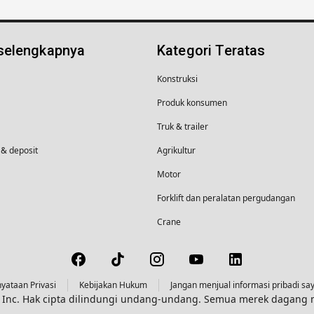
 selengkapnya
Kategori Teratas
Konstruksi
Produk konsumen
Truk & trailer
& deposit
Agrikultur
Motor
Forklift dan peralatan pergudangan
Crane
yataan Privasi
Kebijakan Hukum
Jangan menjual informasi pribadi sa
s, Inc. Hak cipta dilindungi undang-undang. Semua merek dagan