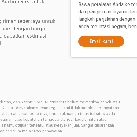
. Auctioneers untuk
Bawa peralatan Anda ke te
dan pengiriman layanan le
langkah perjalanan dengan
giriman tepercaya untuk
Anda melintasi negara, ben
baik dengan harga
au dapatkan estimasi
Email kami
i.
terbatas, dan Ritchie Bros. Auctioneers belum memeriksa aspek atau
i. Kecuali dinyatakan secara tegas, kami tidak membuat pernyataan
peralatan atau komponennya, termasuk namun tidak terbatas pada
esuaian, atau kepatuhan terhadap standar keselamatan atau
an untuk tujuan tertentu, atau kelayakan jual. Sangat disarankan
latan sebelum melakukan penawaran.