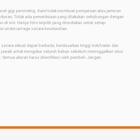
uruh gigi persneling. Kami tidak membuat pernyataan atau jaminan
rodusen. Tidak ada pemeriksaan yang dilakukan sehubungan dengan
n di sini. Hanya foto terpilih yang disediakan untuk setiap
i undercarriage secara keseluruhan.
secara aktual dapat berbeda, berdasarkan tinggi truk/trailer dan
ng jawab untuk mengukur seluruh beban sebelum meninggalkan situs
 Semua ukuran harus diverifikasi oleh pembeli. Jangan