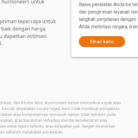
. Auctioneers untuk
Bawa peralatan Anda ke te
dan pengiriman layanan le
langkah perjalanan dengan
giriman tepercaya untuk
Anda melintasi negara, ben
baik dengan harga
au dapatkan estimasi
Email kami
i.
terbatas, dan Ritchie Bros. Auctioneers belum memeriksa aspek atau
i. Kecuali dinyatakan secara tegas, kami tidak membuat pernyataan
peralatan atau komponennya, termasuk namun tidak terbatas pada
esuaian, atau kepatuhan terhadap standar keselamatan atau
an untuk tujuan tertentu, atau kelayakan jual. Sangat disarankan
latan sebelum melakukan penawaran.