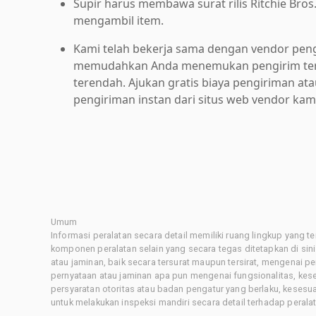
Supir harus membawa surat rilis Ritchie Bros
mengambil item.
Kami telah bekerja sama dengan vendor pen
memudahkan Anda menemukan pengirim ter
terendah. Ajukan gratis biaya pengiriman at
pengiriman instan dari situs web vendor kam
Umum
Informasi peralatan secara detail memiliki ruang lingkup yang 
komponen peralatan selain yang secara tegas ditetapkan di sin
atau jaminan, baik secara tersurat maupun tersirat, mengenai 
pernyataan atau jaminan apa pun mengenai fungsionalitas, kes
persyaratan otoritas atau badan pengatur yang berlaku, kesesuai
untuk melakukan inspeksi mandiri secara detail terhadap pera