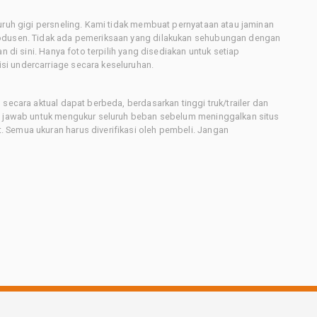
uruh gigi persneling. Kami tidak membuat pernyataan atau jaminan
rodusen. Tidak ada pemeriksaan yang dilakukan sehubungan dengan
n di sini. Hanya foto terpilih yang disediakan untuk setiap
i undercarriage secara keseluruhan.
secara aktual dapat berbeda, berdasarkan tinggi truk/trailer dan
ng jawab untuk mengukur seluruh beban sebelum meninggalkan situs
 Semua ukuran harus diverifikasi oleh pembeli. Jangan