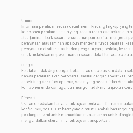
Umum
Informasi peralatan secara detail memiliki ruang lingkup yang 
komponen peralatan selain yang secara tegas ditetapkan di sin
atau jaminan, baik secara tersurat maupun tersirat, mengenai 
pernyataan atau jaminan apa pun mengenai fungsionalitas, kes
persyaratan otoritas atau badan pengatur yang berlaku, kesesuai
untuk melakukan inspeksi mandiri secara detail terhadap pera
Fungsi
Peralatan tidak diuji dengan beban atau dioperasikan dalam sel
bahwa peralatan akan beroperasi sesuai dengan spesifikasi p
aspek fungsionalitas apa pun, selain yang secara jelas disertaka
komponen undercarriage, dan mungkin tidak menunjukkan kondis
Dimensi
Ukuran disediakan hanya untuk tujuan perkiraan. Dimensi muatan 
konfigurasi/posisi alat berat yang dimuat. Pembeli bertanggu
pelelangan kami untuk memastikan muatan aman untuk diangkut.
mengandalkan ukuran ini untuk tujuan transportasi.