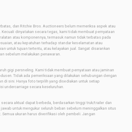
terbatas, dan Ritchie Bros. Auctioneers belum memeriksa aspek atau
i. Kecuali dinyatakan secara tegas, kami tidak membuat pernyataan
peralatan atau komponennya, termasuk namun tidak terbatas pada
esuaian, atau kepatuhan terhadap standar keselamatan atau
an untuk tujuan tertentu, atau kelayakan jual. Sangat disarankan
latan sebelum melakukan penawaran.
uruh gigi persneling. Kami tidak membuat pernyataan atau jaminan
rodusen. Tidak ada pemeriksaan yang dilakukan sehubungan dengan
n di sini. Hanya foto terpilih yang disediakan untuk setiap
i undercarriage secara keseluruhan.
secara aktual dapat berbeda, berdasarkan tinggi truk/trailer dan
ng jawab untuk mengukur seluruh beban sebelum meninggalkan situs
 Semua ukuran harus diverifikasi oleh pembeli. Jangan