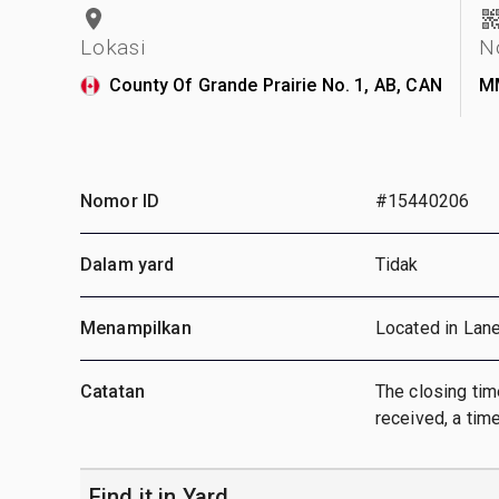
Lokasi
N
County Of Grande Prairie No. 1, AB, CAN
M
Nomor ID
#15440206
Dalam yard
Tidak
Menampilkan
Located in Lan
Catatan
The closing time
received, a time
Find it in Yard