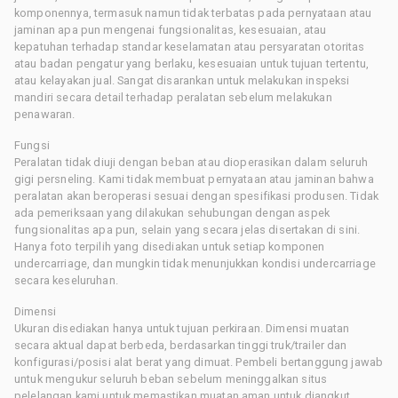
komponennya, termasuk namun tidak terbatas pada pernyataan atau
jaminan apa pun mengenai fungsionalitas, kesesuaian, atau
kepatuhan terhadap standar keselamatan atau persyaratan otoritas
atau badan pengatur yang berlaku, kesesuaian untuk tujuan tertentu,
atau kelayakan jual. Sangat disarankan untuk melakukan inspeksi
mandiri secara detail terhadap peralatan sebelum melakukan
penawaran.
Fungsi
Peralatan tidak diuji dengan beban atau dioperasikan dalam seluruh
gigi persneling. Kami tidak membuat pernyataan atau jaminan bahwa
peralatan akan beroperasi sesuai dengan spesifikasi produsen. Tidak
ada pemeriksaan yang dilakukan sehubungan dengan aspek
fungsionalitas apa pun, selain yang secara jelas disertakan di sini.
Hanya foto terpilih yang disediakan untuk setiap komponen
undercarriage, dan mungkin tidak menunjukkan kondisi undercarriage
secara keseluruhan.
Dimensi
Ukuran disediakan hanya untuk tujuan perkiraan. Dimensi muatan
secara aktual dapat berbeda, berdasarkan tinggi truk/trailer dan
konfigurasi/posisi alat berat yang dimuat. Pembeli bertanggung jawab
untuk mengukur seluruh beban sebelum meninggalkan situs
pelelangan kami untuk memastikan muatan aman untuk diangkut.