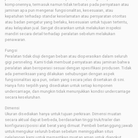
komponennya, termasuk namun tidak terbatas pada pernyataan atau
jaminan apa pun mengenai fungsionalitas, kesesuaian, atau
kepatuhan terhadap standar keselamatan atau persyaratan otoritas
atau badan pengatur yang berlaku, kesesuaian untuk tujuan tertentu,
atau kelayakan jual. Sangat disarankan untuk melakukan inspeksi
mandiri secara detail terhadap peralatan sebelum melakukan
penawaran.
Fungsi
Peralatan tidak diuji dengan beban atau dioperasikan dalam seluruh
gigi persneling. Kami tidak membuat pernyataan atau jaminan bahwa
peralatan akan beroperasi sesuai dengan spesifikasi produsen. Tidak
ada pemeriksaan yang dilakukan sehubungan dengan aspek
fungsionalitas apa pun, selain yang secara jelas disertakan di sini.
Hanya foto terpilih yang disediakan untuk setiap komponen
undercarriage, dan mungkin tidak menunjukkan kondisi undercarriage
secara keseluruhan.
Dimensi
Ukuran disediakan hanya untuk tujuan perkiraan. Dimensi muatan
secara aktual dapat berbeda, berdasarkan tinggi truk/trailer dan
konfigurasi/posisi alat berat yang dimuat. Pembeli bertanggung jawab
untuk mengukur seluruh beban sebelum meninggalkan situs
pelelangan kami untuk memastikan muatan aman untuk diangkut.