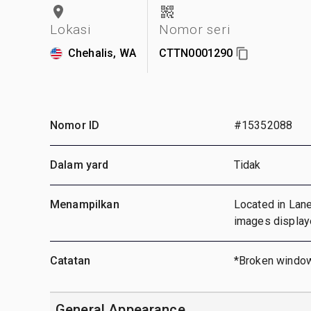
Lokasi
Nomor seri
Chehalis, WA
CTTN0001290
Nomor ID
#15352088
Dalam yard
Tidak
Menampilkan
Located in Lan
images display
Catatan
*Broken window 
General Appearance