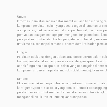
Umum
Informasi peralatan secara detail memiliki ruang lingkup yang 
komponen peralatan selain yang secara tegas ditetapkan di sin
atau jaminan, baik secara tersurat maupun tersirat, mengenai 
pernyataan atau jaminan apa pun mengenai fungsionalitas, kes
persyaratan otoritas atau badan pengatur yang berlaku, kesesuai
untuk melakukan inspeksi mandiri secara detail terhadap pera
Fungsi
Peralatan tidak diuji dengan beban atau dioperasikan dalam sel
bahwa peralatan akan beroperasi sesuai dengan spesifikasi p
aspek fungsionalitas apa pun, selain yang secara jelas disertaka
komponen undercarriage, dan mungkin tidak menunjukkan kondis
Dimensi
Ukuran disediakan hanya untuk tujuan perkiraan. Dimensi muatan 
konfigurasi/posisi alat berat yang dimuat. Pembeli bertanggu
pelelangan kami untuk memastikan muatan aman untuk diangkut.
mengandalkan ukuran ini untuk tujuan transportasi.