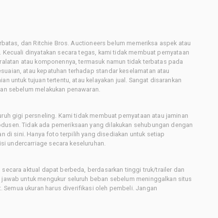
terbatas, dan Ritchie Bros. Auctioneers belum memeriksa aspek atau
i. Kecuali dinyatakan secara tegas, kami tidak membuat pernyataan
peralatan atau komponennya, termasuk namun tidak terbatas pada
esuaian, atau kepatuhan terhadap standar keselamatan atau
an untuk tujuan tertentu, atau kelayakan jual. Sangat disarankan
latan sebelum melakukan penawaran.
uruh gigi persneling. Kami tidak membuat pernyataan atau jaminan
rodusen. Tidak ada pemeriksaan yang dilakukan sehubungan dengan
n di sini. Hanya foto terpilih yang disediakan untuk setiap
i undercarriage secara keseluruhan.
secara aktual dapat berbeda, berdasarkan tinggi truk/trailer dan
ng jawab untuk mengukur seluruh beban sebelum meninggalkan situs
 Semua ukuran harus diverifikasi oleh pembeli. Jangan