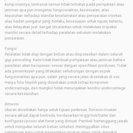
komponennya, termasuk namun tidak terbatas pada pernyataan atau
jaminan apa pun mengenai fungsionalitas, kesesuaian, atau
kepatuhan terhadap standar keselamatan atau persyaratan otoritas
atau badan pengatur yang berlaku, kesesuaian untuk tujuan tertentu,
atau kelayakan jual. Sangat disarankan untuk melakukan inspeksi
mandiri secara detail terhadap peralatan sebelum melakukan
penawaran.
Fungsi
Peralatan tidak diuji dengan beban atau dioperasikan dalam seluruh
gigi persneling. Kami tidak membuat pernyataan atau jaminan bahwa
peralatan akan beroperasi sesuai dengan spesifikasi produsen. Tidak
ada pemeriksaan yang dilakukan sehubungan dengan aspek
fungsionalitas apa pun, selain yang secara jelas disertakan di sini.
Hanya foto terpilih yang disediakan untuk setiap komponen
undercarriage, dan mungkin tidak menunjukkan kondisi undercarriage
secara keseluruhan.
Dimensi
Ukuran disediakan hanya untuk tujuan perkiraan. Dimensi muatan
secara aktual dapat berbeda, berdasarkan tinggi truk/trailer dan
konfigurasi/posisi alat berat yang dimuat. Pembeli bertanggung jawab
untuk mengukur seluruh beban sebelum meninggalkan situs
pelelangan kami untuk memastikan muatan aman untuk diangkut.