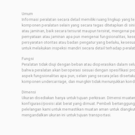
Umum
Informasi peralatan secara detail memiliki ruang lingkup yang 
komponen peralatan selain yang secara tegas ditetapkan di sin
atau jaminan, baik secara tersurat maupun tersirat, mengenai 
pernyataan atau jaminan apa pun mengenai fungsionalitas, kes
persyaratan otoritas atau badan pengatur yang berlaku, kesesuai
untuk melakukan inspeksi mandiri secara detail terhadap pera
Fungsi
Peralatan tidak diuji dengan beban atau dioperasikan dalam sel
bahwa peralatan akan beroperasi sesuai dengan spesifikasi p
aspek fungsionalitas apa pun, selain yang secara jelas disertaka
komponen undercarriage, dan mungkin tidak menunjukkan kondis
Dimensi
Ukuran disediakan hanya untuk tujuan perkiraan. Dimensi muatan 
konfigurasi/posisi alat berat yang dimuat. Pembeli bertanggu
pelelangan kami untuk memastikan muatan aman untuk diangkut.
mengandalkan ukuran ini untuk tujuan transportasi.