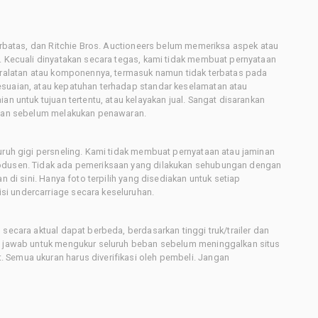
terbatas, dan Ritchie Bros. Auctioneers belum memeriksa aspek atau
i. Kecuali dinyatakan secara tegas, kami tidak membuat pernyataan
peralatan atau komponennya, termasuk namun tidak terbatas pada
esuaian, atau kepatuhan terhadap standar keselamatan atau
an untuk tujuan tertentu, atau kelayakan jual. Sangat disarankan
latan sebelum melakukan penawaran.
uruh gigi persneling. Kami tidak membuat pernyataan atau jaminan
rodusen. Tidak ada pemeriksaan yang dilakukan sehubungan dengan
n di sini. Hanya foto terpilih yang disediakan untuk setiap
i undercarriage secara keseluruhan.
secara aktual dapat berbeda, berdasarkan tinggi truk/trailer dan
ng jawab untuk mengukur seluruh beban sebelum meninggalkan situs
 Semua ukuran harus diverifikasi oleh pembeli. Jangan