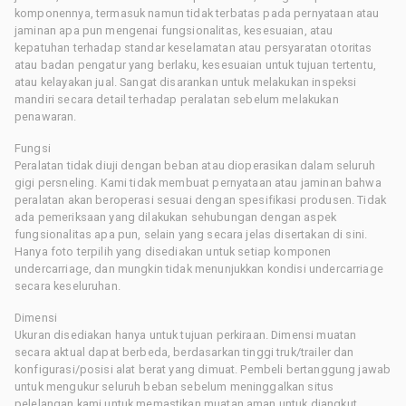
komponennya, termasuk namun tidak terbatas pada pernyataan atau
jaminan apa pun mengenai fungsionalitas, kesesuaian, atau
kepatuhan terhadap standar keselamatan atau persyaratan otoritas
atau badan pengatur yang berlaku, kesesuaian untuk tujuan tertentu,
atau kelayakan jual. Sangat disarankan untuk melakukan inspeksi
mandiri secara detail terhadap peralatan sebelum melakukan
penawaran.
Fungsi
Peralatan tidak diuji dengan beban atau dioperasikan dalam seluruh
gigi persneling. Kami tidak membuat pernyataan atau jaminan bahwa
peralatan akan beroperasi sesuai dengan spesifikasi produsen. Tidak
ada pemeriksaan yang dilakukan sehubungan dengan aspek
fungsionalitas apa pun, selain yang secara jelas disertakan di sini.
Hanya foto terpilih yang disediakan untuk setiap komponen
undercarriage, dan mungkin tidak menunjukkan kondisi undercarriage
secara keseluruhan.
Dimensi
Ukuran disediakan hanya untuk tujuan perkiraan. Dimensi muatan
secara aktual dapat berbeda, berdasarkan tinggi truk/trailer dan
konfigurasi/posisi alat berat yang dimuat. Pembeli bertanggung jawab
untuk mengukur seluruh beban sebelum meninggalkan situs
pelelangan kami untuk memastikan muatan aman untuk diangkut.