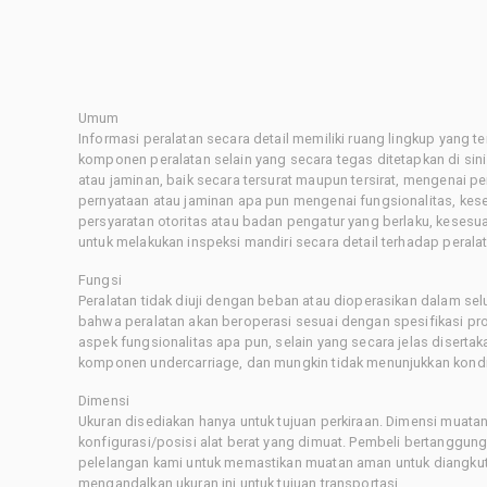
Umum
Informasi peralatan secara detail memiliki ruang lingkup yang 
komponen peralatan selain yang secara tegas ditetapkan di sin
atau jaminan, baik secara tersurat maupun tersirat, mengenai 
pernyataan atau jaminan apa pun mengenai fungsionalitas, kes
persyaratan otoritas atau badan pengatur yang berlaku, kesesuai
untuk melakukan inspeksi mandiri secara detail terhadap pera
Fungsi
Peralatan tidak diuji dengan beban atau dioperasikan dalam sel
bahwa peralatan akan beroperasi sesuai dengan spesifikasi p
aspek fungsionalitas apa pun, selain yang secara jelas disertaka
komponen undercarriage, dan mungkin tidak menunjukkan kondis
Dimensi
Ukuran disediakan hanya untuk tujuan perkiraan. Dimensi muatan 
konfigurasi/posisi alat berat yang dimuat. Pembeli bertanggu
pelelangan kami untuk memastikan muatan aman untuk diangkut.
mengandalkan ukuran ini untuk tujuan transportasi.