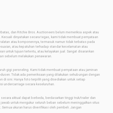
terbatas, dan Ritchie Bros. Auctioneers belum memeriksa aspek atau
i. Kecuali dinyatakan secara tegas, kami tidak membuat pernyataan
peralatan atau komponennya, termasuk namun tidak terbatas pada
esuaian, atau kepatuhan terhadap standar keselamatan atau
an untuk tujuan tertentu, atau kelayakan jual. Sangat disarankan
latan sebelum melakukan penawaran.
uruh gigi persneling. Kami tidak membuat pernyataan atau jaminan
rodusen. Tidak ada pemeriksaan yang dilakukan sehubungan dengan
n di sini. Hanya foto terpilih yang disediakan untuk setiap
i undercarriage secara keseluruhan.
secara aktual dapat berbeda, berdasarkan tinggi truk/trailer dan
ng jawab untuk mengukur seluruh beban sebelum meninggalkan situs
 Semua ukuran harus diverifikasi oleh pembeli. Jangan