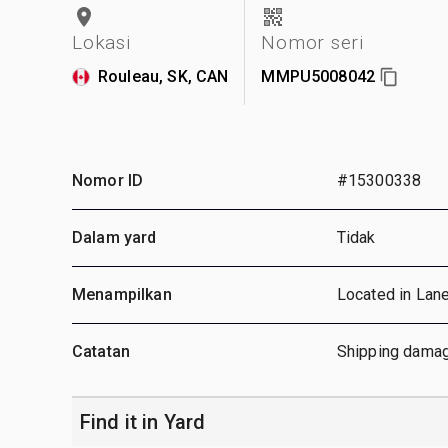
Lokasi
Nomor seri
Rouleau, SK, CAN
MMPU5008042
Nomor ID
#15300338
Dalam yard
Tidak
Menampilkan
Located in Lan
Catatan
Shipping damag
Find it in Yard