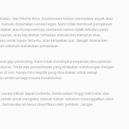
terbatas, dan Ritchie Bros. Auctioneers belum memeriksa aspek atau
i. Kecuali dinyatakan secara tegas, kami tidak membuat pernyataan
peralatan atau komponennya, termasuk namun tidak terbatas pada
esuaian, atau kepatuhan terhadap standar keselamatan atau
an untuk tujuan tertentu, atau kelayakan jual. Sangat disarankan
latan sebelum melakukan penawaran.
uruh gigi persneling. Kami tidak membuat pernyataan atau jaminan
rodusen. Tidak ada pemeriksaan yang dilakukan sehubungan dengan
n di sini. Hanya foto terpilih yang disediakan untuk setiap
i undercarriage secara keseluruhan.
secara aktual dapat berbeda, berdasarkan tinggi truk/trailer dan
ng jawab untuk mengukur seluruh beban sebelum meninggalkan situs
 Semua ukuran harus diverifikasi oleh pembeli. Jangan