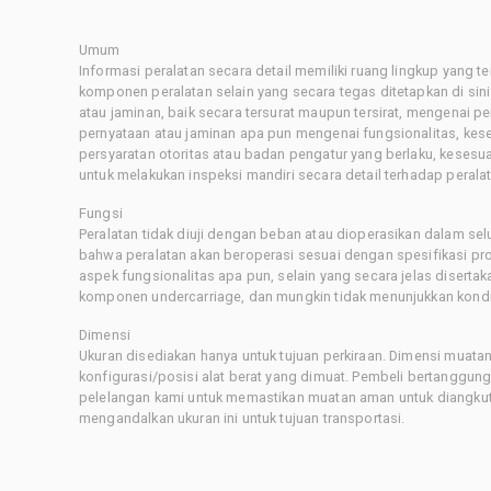
Umum
Informasi peralatan secara detail memiliki ruang lingkup yang 
komponen peralatan selain yang secara tegas ditetapkan di sin
atau jaminan, baik secara tersurat maupun tersirat, mengenai 
pernyataan atau jaminan apa pun mengenai fungsionalitas, kes
persyaratan otoritas atau badan pengatur yang berlaku, kesesuai
untuk melakukan inspeksi mandiri secara detail terhadap pera
Fungsi
Peralatan tidak diuji dengan beban atau dioperasikan dalam sel
bahwa peralatan akan beroperasi sesuai dengan spesifikasi p
aspek fungsionalitas apa pun, selain yang secara jelas disertaka
komponen undercarriage, dan mungkin tidak menunjukkan kondis
Dimensi
Ukuran disediakan hanya untuk tujuan perkiraan. Dimensi muatan 
konfigurasi/posisi alat berat yang dimuat. Pembeli bertanggu
pelelangan kami untuk memastikan muatan aman untuk diangkut.
mengandalkan ukuran ini untuk tujuan transportasi.