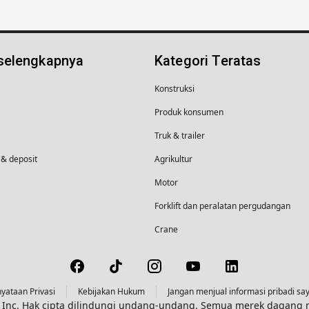
 selengkapnya
Kategori Teratas
Konstruksi
Produk konsumen
Truk & trailer
& deposit
Agrikultur
Motor
Forklift dan peralatan pergudangan
Crane
yataan Privasi
Kebijakan Hukum
Jangan menjual informasi pribadi sa
s, Inc. Hak cipta dilindungi undang-undang. Semua merek dagan