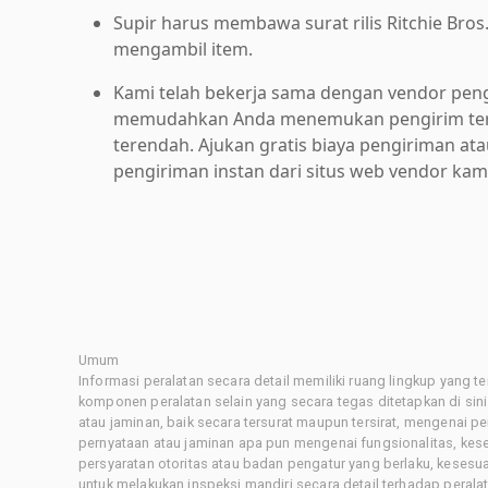
Supir harus membawa surat rilis Ritchie Bros
mengambil item.
Kami telah bekerja sama dengan vendor pen
memudahkan Anda menemukan pengirim ter
terendah. Ajukan gratis biaya pengiriman at
pengiriman instan dari situs web vendor kam
Umum
Informasi peralatan secara detail memiliki ruang lingkup yang 
komponen peralatan selain yang secara tegas ditetapkan di sin
atau jaminan, baik secara tersurat maupun tersirat, mengenai 
pernyataan atau jaminan apa pun mengenai fungsionalitas, kes
persyaratan otoritas atau badan pengatur yang berlaku, kesesuai
untuk melakukan inspeksi mandiri secara detail terhadap pera