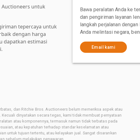
. Auctioneers untuk
Bawa peralatan Anda ke te
dan pengiriman layanan le
langkah perjalanan dengan
giriman tepercaya untuk
Anda melintasi negara, ben
baik dengan harga
au dapatkan estimasi
Email kami
i.
terbatas, dan Ritchie Bros. Auctioneers belum memeriksa aspek atau
i. Kecuali dinyatakan secara tegas, kami tidak membuat pernyataan
peralatan atau komponennya, termasuk namun tidak terbatas pada
esuaian, atau kepatuhan terhadap standar keselamatan atau
an untuk tujuan tertentu, atau kelayakan jual. Sangat disarankan
latan sebelum melakukan penawaran.