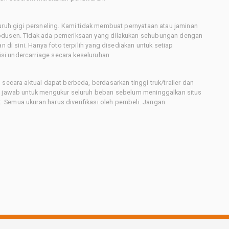
uruh gigi persneling. Kami tidak membuat pernyataan atau jaminan
rodusen. Tidak ada pemeriksaan yang dilakukan sehubungan dengan
n di sini. Hanya foto terpilih yang disediakan untuk setiap
i undercarriage secara keseluruhan.
secara aktual dapat berbeda, berdasarkan tinggi truk/trailer dan
ng jawab untuk mengukur seluruh beban sebelum meninggalkan situs
 Semua ukuran harus diverifikasi oleh pembeli. Jangan