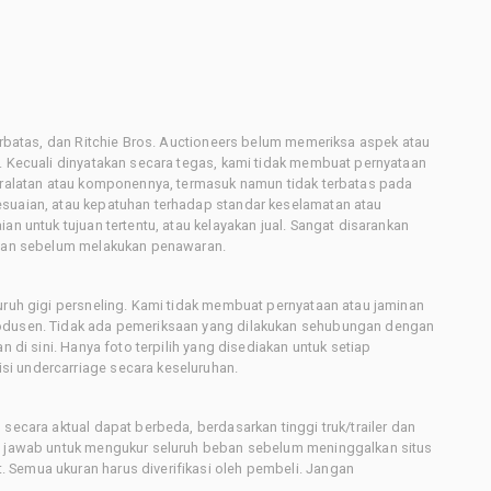
terbatas, dan Ritchie Bros. Auctioneers belum memeriksa aspek atau
i. Kecuali dinyatakan secara tegas, kami tidak membuat pernyataan
peralatan atau komponennya, termasuk namun tidak terbatas pada
esuaian, atau kepatuhan terhadap standar keselamatan atau
an untuk tujuan tertentu, atau kelayakan jual. Sangat disarankan
latan sebelum melakukan penawaran.
uruh gigi persneling. Kami tidak membuat pernyataan atau jaminan
rodusen. Tidak ada pemeriksaan yang dilakukan sehubungan dengan
n di sini. Hanya foto terpilih yang disediakan untuk setiap
i undercarriage secara keseluruhan.
secara aktual dapat berbeda, berdasarkan tinggi truk/trailer dan
ng jawab untuk mengukur seluruh beban sebelum meninggalkan situs
 Semua ukuran harus diverifikasi oleh pembeli. Jangan