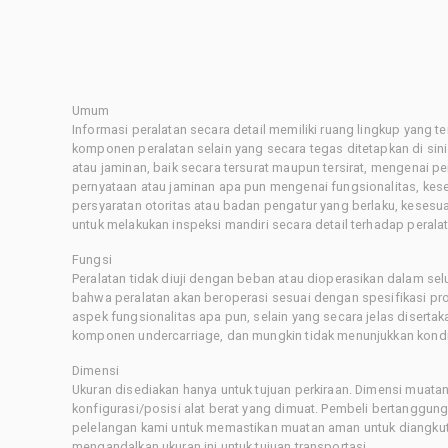
Umum
Informasi peralatan secara detail memiliki ruang lingkup yang 
komponen peralatan selain yang secara tegas ditetapkan di sin
atau jaminan, baik secara tersurat maupun tersirat, mengenai 
pernyataan atau jaminan apa pun mengenai fungsionalitas, kes
persyaratan otoritas atau badan pengatur yang berlaku, kesesuai
untuk melakukan inspeksi mandiri secara detail terhadap pera
Fungsi
Peralatan tidak diuji dengan beban atau dioperasikan dalam sel
bahwa peralatan akan beroperasi sesuai dengan spesifikasi p
aspek fungsionalitas apa pun, selain yang secara jelas disertaka
komponen undercarriage, dan mungkin tidak menunjukkan kondis
Dimensi
Ukuran disediakan hanya untuk tujuan perkiraan. Dimensi muatan 
konfigurasi/posisi alat berat yang dimuat. Pembeli bertanggu
pelelangan kami untuk memastikan muatan aman untuk diangkut.
mengandalkan ukuran ini untuk tujuan transportasi.