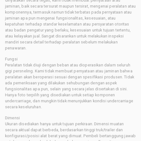
dinyatakan secara tegas, kami tidak membuat pernyataan atau
jaminan, baik secara tersurat maupun tersirat, mengenai peralatan atau
komponennya, termasuk namun tidak terbatas pada pernyataan atau
jaminan apa pun mengenai fungsionalitas, kesesuaian, atau
kepatuhan terhadap standar keselamatan atau persyaratan otoritas
atau badan pengatur yang berlaku, kesesuaian untuk tujuan tertentu,
atau kelayakan jual. Sangat disarankan untuk melakukan inspeksi
mandiri secara detail terhadap peralatan sebelum melakukan
penawaran.
Fungsi
Peralatan tidak diuji dengan beban atau dioperasikan dalam seluruh
gigi persneling. Kami tidak membuat pernyataan atau jaminan bahwa
peralatan akan beroperasi sesuai dengan spesifikasi produsen. Tidak
ada pemeriksaan yang dilakukan sehubungan dengan aspek
fungsionalitas apa pun, selain yang secara jelas disertakan di sini.
Hanya foto terpilih yang disediakan untuk setiap komponen
undercarriage, dan mungkin tidak menunjukkan kondisi undercarriage
secara keseluruhan.
Dimensi
Ukuran disediakan hanya untuk tujuan perkiraan. Dimensi muatan
secara aktual dapat berbeda, berdasarkan tinggi truk/trailer dan
konfigurasi/posisi alat berat yang dimuat. Pembeli bertanggung jawab