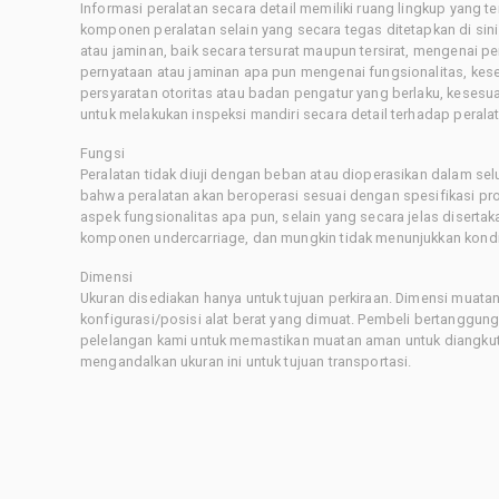
Informasi peralatan secara detail memiliki ruang lingkup yang 
komponen peralatan selain yang secara tegas ditetapkan di sin
atau jaminan, baik secara tersurat maupun tersirat, mengenai 
pernyataan atau jaminan apa pun mengenai fungsionalitas, kes
persyaratan otoritas atau badan pengatur yang berlaku, kesesuai
untuk melakukan inspeksi mandiri secara detail terhadap pera
Fungsi
Peralatan tidak diuji dengan beban atau dioperasikan dalam sel
bahwa peralatan akan beroperasi sesuai dengan spesifikasi p
aspek fungsionalitas apa pun, selain yang secara jelas disertaka
komponen undercarriage, dan mungkin tidak menunjukkan kondis
Dimensi
Ukuran disediakan hanya untuk tujuan perkiraan. Dimensi muatan 
konfigurasi/posisi alat berat yang dimuat. Pembeli bertanggu
pelelangan kami untuk memastikan muatan aman untuk diangkut.
mengandalkan ukuran ini untuk tujuan transportasi.