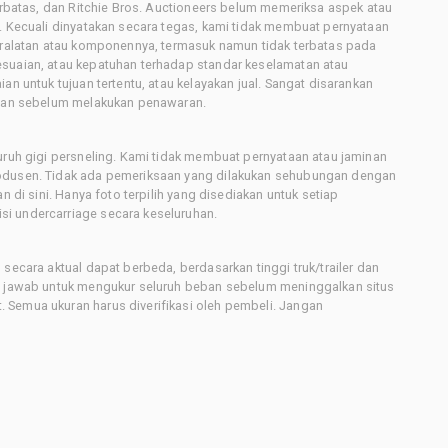
terbatas, dan Ritchie Bros. Auctioneers belum memeriksa aspek atau
i. Kecuali dinyatakan secara tegas, kami tidak membuat pernyataan
peralatan atau komponennya, termasuk namun tidak terbatas pada
esuaian, atau kepatuhan terhadap standar keselamatan atau
an untuk tujuan tertentu, atau kelayakan jual. Sangat disarankan
latan sebelum melakukan penawaran.
uruh gigi persneling. Kami tidak membuat pernyataan atau jaminan
rodusen. Tidak ada pemeriksaan yang dilakukan sehubungan dengan
n di sini. Hanya foto terpilih yang disediakan untuk setiap
i undercarriage secara keseluruhan.
secara aktual dapat berbeda, berdasarkan tinggi truk/trailer dan
ng jawab untuk mengukur seluruh beban sebelum meninggalkan situs
 Semua ukuran harus diverifikasi oleh pembeli. Jangan