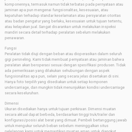
komponennya, termasuk namun tidak terbatas pada pernyataan atau
jaminan apa pun mengenai fungsionalitas, kesesuaian, atau
kepatuhan terhadap standar keselamatan atau persyaratan otoritas
atau badan pengatur yang berlaku, kesesuaian untuk tujuan tertentu,
atau kelayakan jual. Sangat disarankan untuk melakukan inspeksi
mandiri secara detail terhadap peralatan sebelum melakukan
penawaran.
Fungsi
Peralatan tidak diuji dengan beban atau dioperasikan dalam seluruh
gigi persneling. Kami tidak membuat pernyataan atau jaminan bahwa
peralatan akan beroperasi sesuai dengan spesifikasi produsen. Tidak
ada pemeriksaan yang dilakukan sehubungan dengan aspek
fungsionalitas apa pun, selain yang secara jelas disertakan di sini.
Hanya foto terpilih yang disediakan untuk setiap komponen
undercarriage, dan mungkin tidak menunjukkan kondisi undercarriage
secara keseluruhan.
Dimensi
Ukuran disediakan hanya untuk tujuan perkiraan. Dimensi muatan
secara aktual dapat berbeda, berdasarkan tinggi truk/trailer dan
konfigurasi/posisi alat berat yang dimuat. Pembeli bertanggung jawab
untuk mengukur seluruh beban sebelum meninggalkan situs
pelelangan kami untuk memastikan muatan aman untuk diangkut.